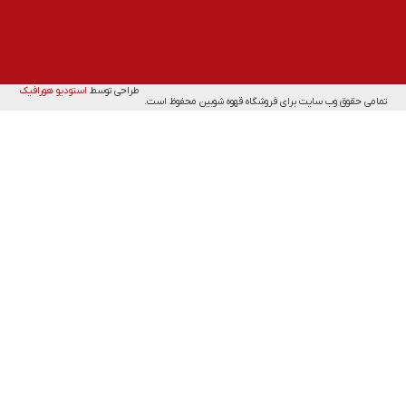
طراحی توسط
استودیو هورافیک
تمامی حقوق وب سایت برای فروشگاه قهوه شوبین محفوظ است.