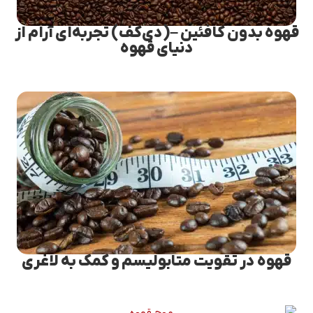
قهوه بدون کافئین –(دی‌کف) تجربه‌ای آرام از
دنیای قهوه
قهوه در تقویت متابولیسم و کمک به لاغری