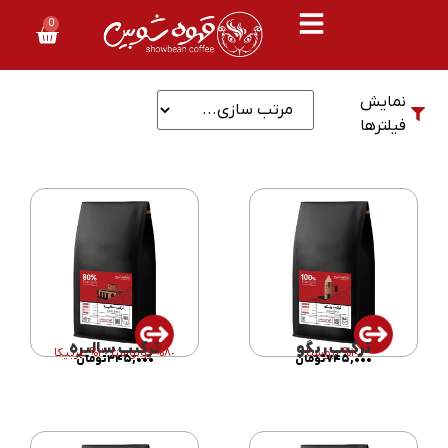
0
نمایش
فیلترها
ترکیب ریگو
ترکیب سالیره
١٠٠% ربوستا
٨٠% روبوستا ٢٠% عربیکا
۷۴۵,۰۰۰
تومان
۳۴۵,۰۰۰
تومان