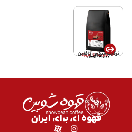
ترکیب میکس کافئین
٩٠% روبوستا ١٠% عربیکا
۳۴۰,۰۰۰
تومان
قهوه ای برای ایران