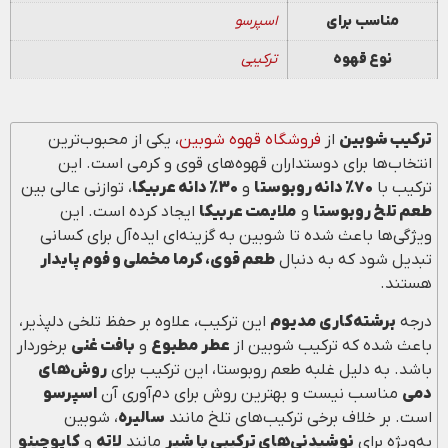
مناسب برای
اسپرسو
نوع قهوه
ترکیبی
ترکیب شوبین
از
فروشگاه قهوه شوبین
، یکی از محبوب‌ترین
انتخاب‌ها برای دوستداران قهوه‌های قوی و کرمی است. این
ترکیب با
۷۰٪ دانه روبوستا
و
۳۰٪ دانه عربیکا
، توازنی عالی بین
طعم تلخ روبوستا
و
ملایمت عربیکا
ایجاد کرده است. این
ویژگی‌ها باعث شده تا شوبین به گزینه‌ای ایده‌آل برای کسانی
تبدیل شود که به دنبال
طعم قوی، کرما مخملی و فوم پایدار
هستند.
درجه
برشته‌کاری مدیوم
این ترکیب، علاوه بر حفظ تلخی دلپذیر،
باعث شده که ترکیب شوبین از
عطر مطبوع
و
بافت غنی
برخوردار
باشد. به دلیل غلبه طعم روبوستا، این ترکیب برای
روش‌های
دمی
مناسب نیست و بهترین روش برای دم‌آوری آن
اسپرسو
است. بر خلاف برخی ترکیب‌های تلخ مانند
سالیره
، شوبین
به‌ویژه برای
نوشیدنی‌های ترکیبی با شیر
مانند
لاته
و
کاپوچینو