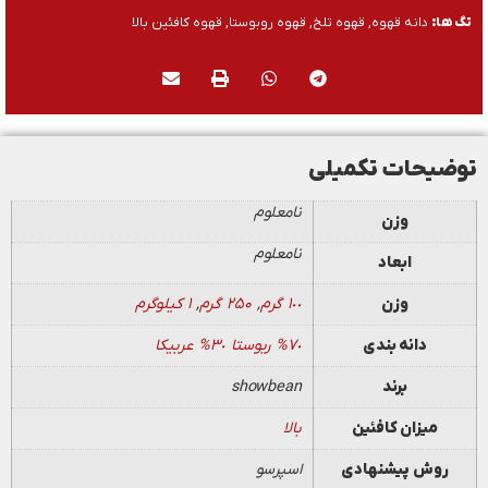
تگ ها:
دانه قهوه
,
قهوه تلخ
,
قهوه روبوستا
,
قهوه کافئین بالا
توضیحات تکمیلی
نامعلوم
وزن
نامعلوم
ابعاد
وزن
١٠٠ گرم
,
۲۵۰ گرم
,
۱ کیلوگرم
دانه بندی
٧٠% ربوستا ٣٠% عربیکا
برند
showbean
میزان کافئین
بالا
روش پیشنهادی
اسپرسو