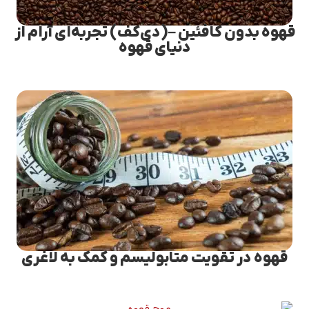
قهوه بدون کافئین –(دی‌کف) تجربه‌ای آرام از
دنیای قهوه
قهوه در تقویت متابولیسم و کمک به لاغری