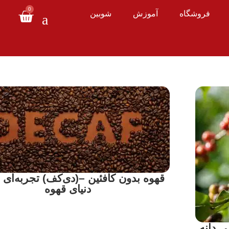
0
فروشگاه
آموزش
شوبین
قهوه بدون کافئین –(دی‌کف) تجربه‌ای آ
دنیای قهوه
ی دانه