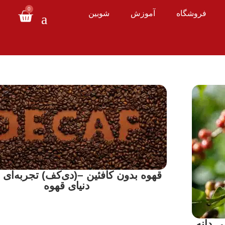
0
فروشگاه
آموزش
شوبین
قهوه بدون کافئین –(دی‌کف) تجربه‌ای آ
دنیای قهوه
ی دانه