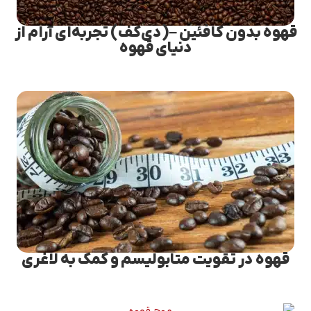
قهوه بدون کافئین –(دی‌کف) تجربه‌ای آرام از
دنیای قهوه
قهوه در تقویت متابولیسم و کمک به لاغری