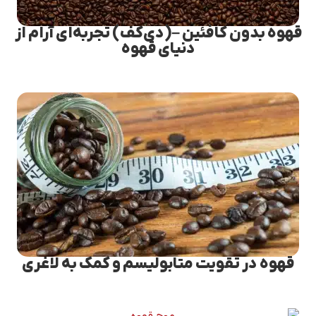
قهوه بدون کافئین –(دی‌کف) تجربه‌ای آرام از
دنیای قهوه
قهوه در تقویت متابولیسم و کمک به لاغری