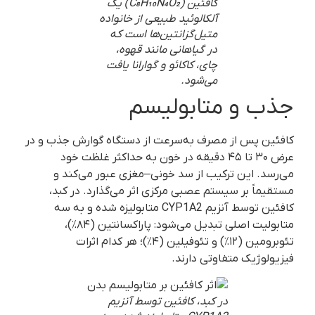
کافئین (C₈H₁₀N₄O₂) یک
آلکالوئید طبیعی از خانواده
متیل‌گزانتین‌ها است که
در گیاهانی مانند قهوه،
چای، کاکائو و گوارانا یافت
می‌شود.
جذب و متابولیسم
کافئین پس از مصرف به‌سرعت از دستگاه گوارش جذب و در
عرض ۳۰ تا ۴۵ دقیقه در خون به حداکثر غلظت خود
می‌رسد. این ترکیب از سد خونی–مغزی عبور می‌کند و
مستقیماً بر سیستم عصبی مرکزی اثر می‌گذارد. در کبد،
کافئین توسط آنزیم CYP1A2 متابولیزه شده و به سه
متابولیت اصلی تبدیل می‌شود: پاراکسانتین (۸۴٪)،
تئوبرومین (۱۲٪) و تئوفیلین (۴٪)؛ هر کدام اثرات
فیزیولوژیک متفاوتی دارند.
در کبد، کافئین توسط آنزیم