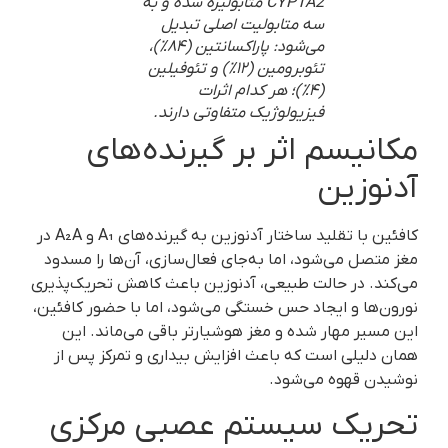
CYP1A2 متابولیزه شده و به
سه متابولیت اصلی تبدیل
می‌شود: پاراکسانتین (۸۴٪)،
تئوبرومین (۱۲٪) و تئوفیلین
(۴٪)؛ هر کدام اثرات
فیزیولوژیک متفاوتی دارند.
مکانیسم اثر بر گیرنده‌های
آدنوزین
کافئین با تقلید ساختار آدنوزین به گیرنده‌های A₁ و A₂A در
مغز متصل می‌شود، اما به‌جای فعال‌سازی، آن‌ها را مسدود
می‌کند. در حالت طبیعی، آدنوزین باعث کاهش تحریک‌پذیری
نورون‌ها و ایجاد حس خستگی می‌شود، اما با حضور کافئین،
این مسیر مهار شده و مغز هوشیارتر باقی می‌ماند. این
همان دلیلی است که باعث افزایش بیداری و تمرکز پس از
نوشیدن قهوه می‌شود.
تحریک سیستم عصبی مرکزی