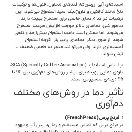
اسیدهای آلی، روغن‌ها، قندهای محلول، فنول‌ها و ترکیبات
تلخ مانند کافئین و کلروژنیک اسید استخراج می‌شود. این
ترکیبات هر کدام دمای خاصی برای استخراج بهینه دارند.
به‌طور کلی، دماهای بالاتر موجب افزایش سرعت استخراج
می‌شوند، اما ممکن است باعث استخراج بیش‌از‌حد و تلخی
شوند. از سوی دیگر، دماهای پایین‌تر، اگرچه استخراج
آهسته‌تری دارند، ولی می‌توانند منجر به طعمی ضعیف یا
ترش شوند.
بر اساس استاندارد SCA (Specialty Coffee Association)،
بازه‌ی دمایی بهینه برای بیشتر روش‌های دم‌آوری بین 90 تا
96 درجه‌ی سلسیوس است.
تأثیر دما در روش‌های مختلف
دم‌آوری
۱.
فرنچ پرس (French Press)
در فرنچ پرس که تماس مستقیم و زمان‌بر بین آب و قهوه
وجود دارد، استفاده از دمای حدود 93 تا 96 درجه توصیه